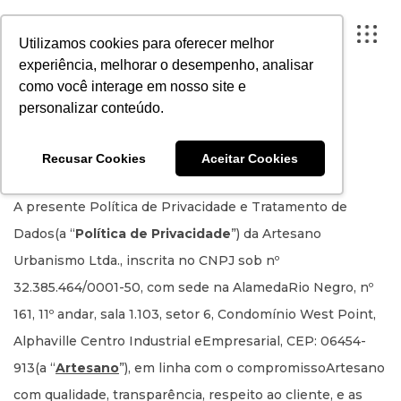
Utilizamos cookies para oferecer melhor
experiência, melhorar o desempenho, analisar
como você interage em nosso site e
personalizar conteúdo.
Política de Privacidade e
FECHAR X
Tratamento de Dados
Recusar Cookies
Aceitar Cookies
A ARTESANO
A presente Política de Privacidade e Tratamento de
PROJETOS
Dados(a “
Política de Privacidade
”) da Artesano
INSTITUTO
Urbanismo Ltda., inscrita no CNPJ sob nº
32.385.464/0001-50, com sede na AlamedaRio Negro, nº
CONTEÚDO
161, 11º andar, sala 1.103, setor 6, Condomínio West Point,
PORTAL DO CLIENTE
Alphaville Centro Industrial eEmpresarial, CEP: 06454-
CONTATO
913(a “
Artesano
”), em linha com o compromissoArtesano
com qualidade, transparência, respeito ao cliente, e as