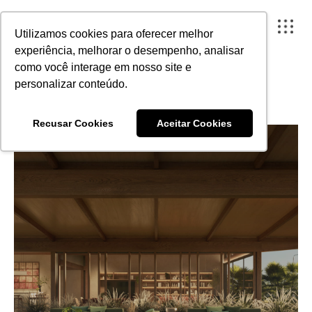
Utilizamos cookies para oferecer melhor
experiência, melhorar o desempenho, analisar
como você interage em nosso site e
personalizar conteúdo.
PROJETOS
FECHAR X
Recusar Cookies
Aceitar Cookies
A ARTESANO
PROJETOS
INSTITUTO
CONTEÚDO
PORTAL DO CLIENTE
CONTATO