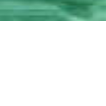
O seu lugar no mundo.
Uma nova geração de empreendimentos está chegando a
Ribeirão Preto, trazendo um conceito contemporâneo para
um viver sustentável.
O Artesano Ribeirão Preto é mais que um condomínio: um
bairro de alto padrão, completamente diferente, pensado
para o pedestre, para promover o caminhar. Onde o
sofisticado está na arquitetura, nos espaços e vivências. No
silêncio do tempo, na calmaria da natureza.