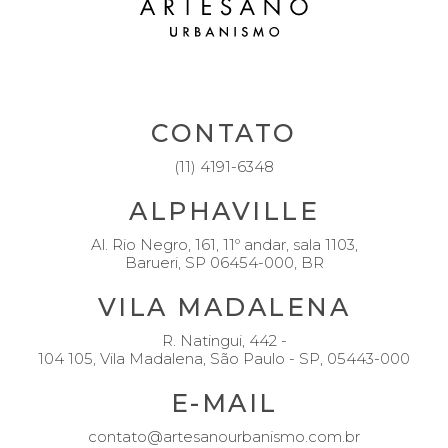
FACEBOOK
INSTAGRAM
LINKEDIN
CONTATO
(11) 4191-6348
ALPHAVILLE
Al. Rio Negro, 161, 11º andar, sala 1103,
Barueri, SP 06454-000, BR
VILA MADALENA
R. Natingui, 442 -
104 105, Vila Madalena, São Paulo - SP, 05443-000
E-MAIL
contato@artesanourbanismo.com.br