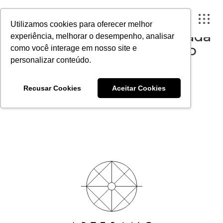
Artesano é fonte em matéria
Utilizamos cookies para oferecer melhor
sobre madeira engenheirada
experiência, melhorar o desempenho, analisar
como material construtivo
como você interage em nosso site e
verde
personalizar conteúdo.
FECHAR X
Publicado em 7 de março de 2022
Recusar Cookies
Aceitar Cookies
A ARTESANO
PROJETOS
INSTITUTO
CONTEÚDO
PORTAL DO CLIENTE
CONTATO