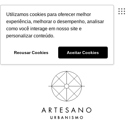
Cidades zero carbono
Utilizamos cookies para oferecer melhor
Publicado em 22 de março de 2023
experiência, melhorar o desempenho, analisar
como você interage em nosso site e
personalizar conteúdo.
FECHAR X
Recusar Cookies
Aceitar Cookies
A ARTESANO
PROJETOS
INSTITUTO
CONTEÚDO
PORTAL DO CLIENTE
CONTATO