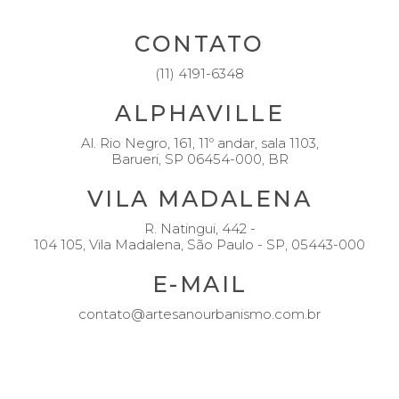
FACEBOOK
INSTAGRAM
LINKEDIN
CONTATO
(11) 4191-6348
ALPHAVILLE
Al. Rio Negro, 161, 11º andar, sala 1103,
Barueri, SP 06454-000, BR
VILA MADALENA
R. Natingui, 442 -
104 105, Vila Madalena, São Paulo - SP, 05443-000
E-MAIL
contato@artesanourbanismo.com.br