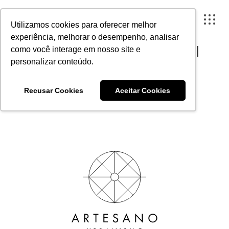
Empresa lança stand de
Utilizamos cookies para oferecer melhor
vendas sustentável que é
experiência, melhorar o desempenho, analisar
quase 100% reaproveitável
como você interage em nosso site e
personalizar conteúdo.
Publicado em 31 de julho de 2023
FECHAR X
Recusar Cookies
Aceitar Cookies
A ARTESANO
PROJETOS
INSTITUTO
CONTEÚDO
PORTAL DO CLIENTE
CONTATO