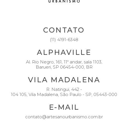
FACEBOOK
INSTAGRAM
LINKEDIN
CONTATO
(11) 4191-6348
ALPHAVILLE
Al. Rio Negro, 161, 11º andar, sala 1103,
Barueri, SP 06454-000, BR
VILA MADALENA
R. Natingui, 442 -
104 105, Vila Madalena, São Paulo - SP, 05443-000
E-MAIL
contato@artesanourbanismo.com.br