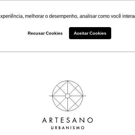
construção civil: a importânci
experiência, melhorar o desempenho, analisar como você intera
itárias
Recusar Cookies
Aceitar Cookies