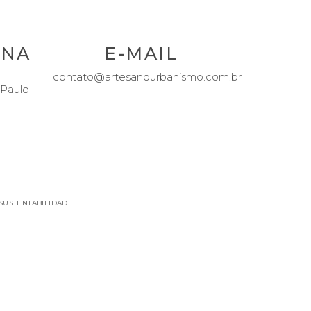
FACEBOOK
INSTAGRAM
LINKEDIN
ENA
E-MAIL
contato@artesanourbanismo.com.br
 Paulo
 SUSTENTABILIDADE