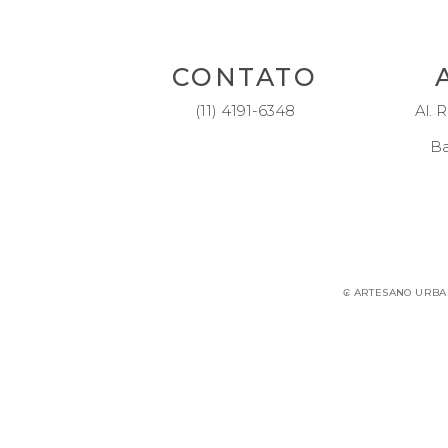
CONTATO
(11) 4191-6348
Al. R
Ba
₢ ARTESANO URBANI