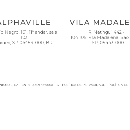
ALPHAVILLE
VILA MADAL
io Negro, 161, 11º andar, sala
R. Natingui, 442 -
1103,
104 105, Vila Madalena, São
rueri, SP 06454-000, BR
- SP, 05443-000
SMO LTDA - CNPJ 13.309.427/0001-18 -
POLÍTICA DE PRIVACIDADE
-
POLÍTICA DE