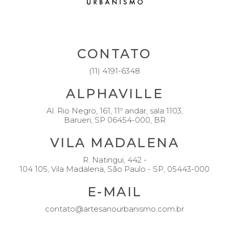
FACEBOOK
INSTAGRAM
LINKEDIN
CONTATO
(11) 4191-6348
ALPHAVILLE
Al. Rio Negro, 161, 11º andar, sala 1103,
Barueri, SP 06454-000, BR
VILA MADALENA
R. Natingui, 442 -
104 105, Vila Madalena, São Paulo - SP, 05443-000
E-MAIL
contato@artesanourbanismo.com.br