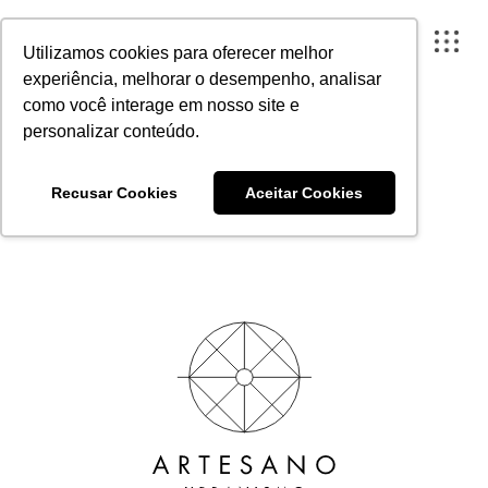
Quais são os impactos da
Utilizamos cookies para oferecer melhor
construção civil no meio
experiência, melhorar o desempenho, analisar
ambiente?
como você interage em nosso site e
personalizar conteúdo.
Publicado em 7 de março de 2022
FECHAR X
Recusar Cookies
Aceitar Cookies
A ARTESANO
PROJETOS
INSTITUTO
CONTEÚDO
PORTAL DO CLIENTE
CONTATO