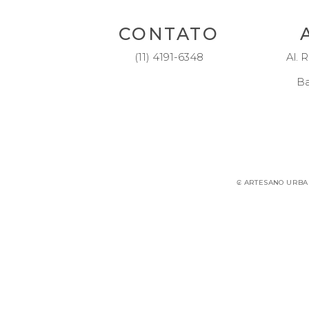
CONTATO
(11) 4191-6348
Al. R
Ba
₢ ARTESANO URBANI