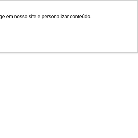
de
ge em nosso site e personalizar conteúdo.
FECHAR X
A ARTESANO
PROJETOS
INSTITUTO
CONTEÚDO
PORTAL DO CLIENTE
CONTATO