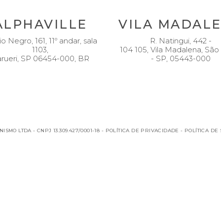
ALPHAVILLE
VILA MADAL
io Negro, 161, 11º andar, sala
R. Natingui, 442 -
1103,
104 105, Vila Madalena, São
rueri, SP 06454-000, BR
- SP, 05443-000
SMO LTDA - CNPJ 13.309.427/0001-18 -
POLÍTICA DE PRIVACIDADE
-
POLÍTICA DE