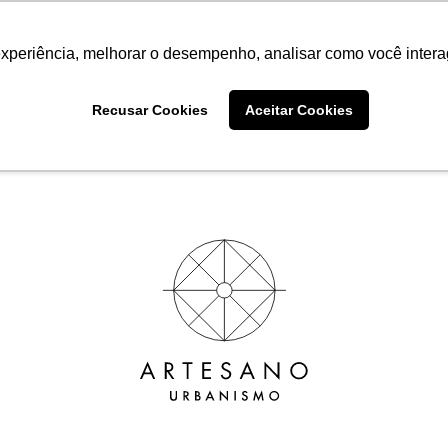
ada é aliada da sustentabilida
experiência, melhorar o desempenho, analisar como você intera
Recusar Cookies
Aceitar Cookies