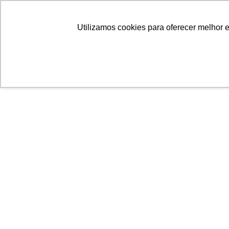
Smart home: casa conect
Utilizamos cookies para oferecer melhor 
Publicado em 7 de março de 2022