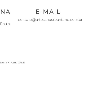
FACEBOOK
INSTAGRAM
LINKEDIN
ENA
E-MAIL
contato@artesanourbanismo.com.br
 Paulo
 SUSTENTABILIDADE