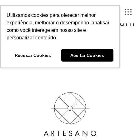
Urbanismo Sustentável:
Utilizamos cookies para oferecer melhor
construindo cidades para um
experiência, melhorar o desempenho, analisar
futuro melhor
como você interage em nosso site e
personalizar conteúdo.
Publicado em 11 de abril de 2023
FECHAR X
Recusar Cookies
Aceitar Cookies
A ARTESANO
PROJETOS
INSTITUTO
CONTEÚDO
PORTAL DO CLIENTE
CONTATO