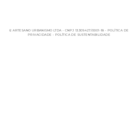
₢ ARTESANO URBANISMO LTDA - CNPJ 13.309.427/0001-18 -
POLÍTICA DE
PRIVACIDADE
-
POLÍTICA DE SUSTENTABILIDADE