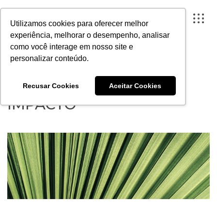
Utilizamos cookies para oferecer melhor
experiência, melhorar o desempenho, analisar
como você interage em nosso site e
personalizar conteúdo.
FECHAR X
METODOLOGIA DE
Recusar Cookies
Aceitar Cookies
A ARTESANO
IMPACTO
PROJETOS
INSTITUTO
CONTEÚDO
PORTAL DO CLIENTE
CONTATO