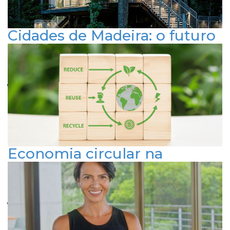
Cidades de Madeira: o futuro
da construção urbana
Publicado em 2 de abril de 2024
ARQUITETURA E URBANISMO
INOVAÇÃO E TECNOLOGIA
SUSTENTABILIDADE
Economia circular na
construção civil
Publicado em 14 de fevereiro de 2024
ARQUITETURA E URBANISMO
INOVAÇÃO E TECNOLOGIA
SUSTENTABILIDADE