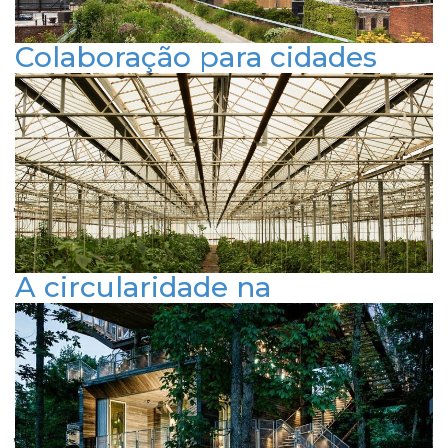
FACEBOOK
INSTAGRAM
LINKEDIN
Colaboração para cidades
sustentáveis: o papel da
parceria em projetos
urbanos
Publicado em 4 de julho de 2024
ARQUITETURA E URBANISMO
RESPONSABILIDADE SOCIAL
SUSTENTABILIDADE
A circularidade na
construção civil: um passo
em direção à economia
regenerativa
Publicado em 24 de maio de 2024
ARQUITETURA E URBANISMO
RESPONSABILIDADE SOCIAL
SUSTENTABILIDADE