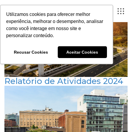
Utilizamos cookies para oferecer melhor
experiência, melhorar o desempenho, analisar
como você interage em nosso site e
personalizar conteúdo.
FECHAR X
Recusar Cookies
Aceitar Cookies
A ARTESANO
PROJETOS
Relatório de Atividades 2024
INSTITUTO
Publicado em 23 de setembro de 2025
RELATÓRIOS
CONTEÚDO
PORTAL DO CLIENTE
CONTATO