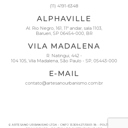
(11) 4191-6348
ALPHAVILLE
Al. Rio Negro, 161, 11º andar, sala 1103,
Barueri, SP 06454-000, BR
VILA MADALENA
R. Natingui, 442 -
104 105, Vila Madalena, São Paulo - SP, 05443-000
E-MAIL
contato@artesanourbanismo.com.br
₢ ARTESANO URBANISMO LTDA - CNPJ 13.309.427/0001-18 -
POLÍTICA DE