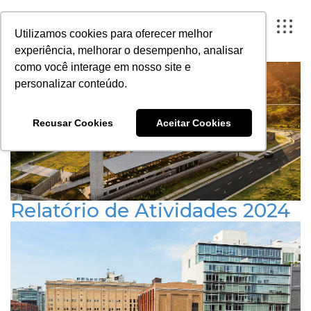
ARTESANO INSPIRA
Utilizamos cookies para oferecer melhor
experiência, melhorar o desempenho, analisar
como você interage em nosso site e
personalizar conteúdo.
FECHAR X
Recusar Cookies
Aceitar Cookies
A ARTESANO
PROJETOS
INSTITUTO
Relatório de Atividades 2024
CONTEÚDO
Publicado em 23 de setembro de 2025
RELATÓRIOS
PORTAL DO CLIENTE
CONTATO