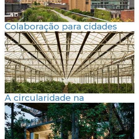
FACEBOOK
INSTAGRAM
LINKEDIN
Colaboração para cidades
sustentáveis: o papel da
parceria em projetos
urbanos
Publicado em 4 de julho de 2024
ARQUITETURA E URBANISMO
RESPONSABILIDADE SOCIAL
SUSTENTABILIDADE
A circularidade na
construção civil: um passo
em direção à economia
regenerativa
Publicado em 24 de maio de 2024
ARQUITETURA E URBANISMO