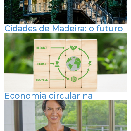
RESPONSABILIDADE SOCIAL
SUSTENTABILIDADE
Cidades de Madeira: o futuro
da construção urbana
Publicado em 2 de abril de 2024
ARQUITETURA E URBANISMO
INOVAÇÃO E TECNOLOGIA
SUSTENTABILIDADE
Economia circular na
construção civil
Publicado em 14 de fevereiro de 2024
ARQUITETURA E URBANISMO
INOVAÇÃO E TECNOLOGIA
SUSTENTABILIDADE