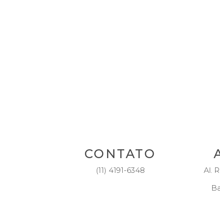
CONTATO
(11) 4191-6348
Al. R
Ba