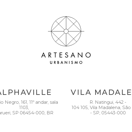
ALPHAVILLE
VILA MADAL
io Negro, 161, 11º andar, sala
R. Natingui, 442 -
1103,
104 105, Vila Madalena, São
rueri, SP 06454-000, BR
- SP, 05443-000