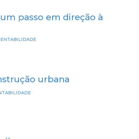
FACEBOOK
INSTAGRAM
LINKEDIN
l: um passo em direção à
TENTABILIDADE
onstrução urbana
NTABILIDADE