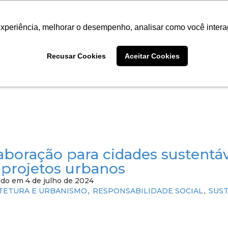
ANO
PROJETOS
INSTITUTO
CONTEÚDO
PO
experiência, melhorar o desempenho, analisar como você intera
atório de Atividades 2024
Recusar Cookies
Aceitar Cookies
ado em 23 de setembro de 2025
ÓRIOS
aboração para cidades sustentáv
projetos urbanos
ado em 4 de julho de 2024
TETURA E URBANISMO
RESPONSABILIDADE SOCIAL
SUS