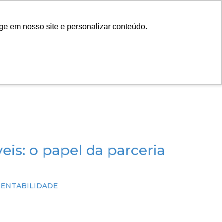
|
RTAL DO CLIENTE
CONTATO
ge em nosso site e personalizar conteúdo.
FECHAR X
A ARTESANO
PROJETOS
INSTITUTO
eis: o papel da parceria
CONTEÚDO
PORTAL DO CLIENTE
TENTABILIDADE
CONTATO