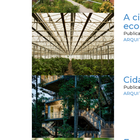
A c
eco
Public
ARQUI
Cid
Publica
ARQUI