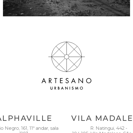
ALPHAVILLE
VILA MADAL
io Negro, 161, 11º andar, sala
R. Natingui, 442 -