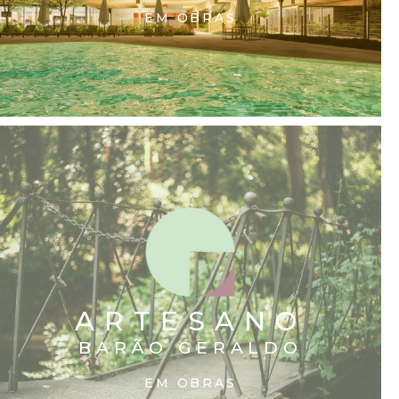
EM OBRAS
FACEBOOK
INSTAGRAM
LINKEDIN
ARTESANO
BARÃO GERALDO
EM OBRAS