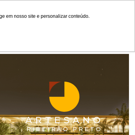
|
RTAL DO CLIENTE
CONTATO
ge em nosso site e personalizar conteúdo.
FECHAR X
A ARTESANO
PROJETOS
INSTITUTO
CONTEÚDO
PORTAL DO CLIENTE
ARTESANO
CONTATO
RIBEIRÃO PRETO