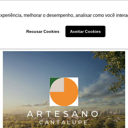
ANO
PROJETOS
INSTITUTO
CONTEÚDO
PO
experiência, melhorar o desempenho, analisar como você intera
Recusar Cookies
Aceitar Cookies
ARTESANO
CANTALUPE