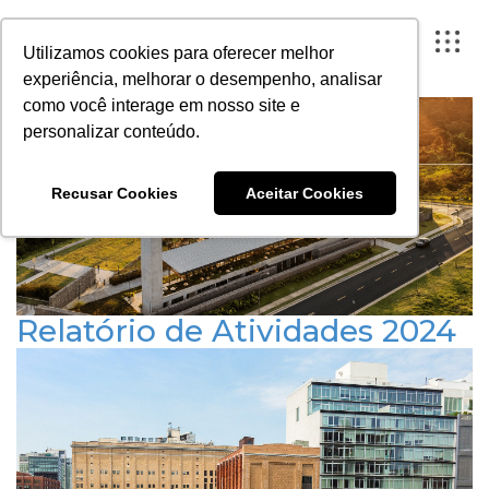
regulamento construtivo
Utilizamos cookies para oferecer melhor
experiência, melhorar o desempenho, analisar
como você interage em nosso site e
personalizar conteúdo.
FECHAR X
Recusar Cookies
Aceitar Cookies
A ARTESANO
PROJETOS
INSTITUTO
Relatório de Atividades 2024
CONTEÚDO
Publicado em 23 de setembro de 2025
RELATÓRIOS
PORTAL DO CLIENTE
CONTATO