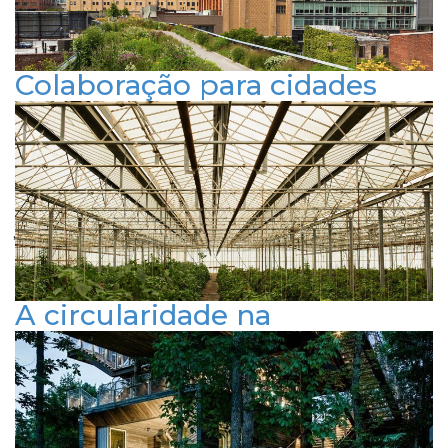
FACEBOOK
INSTAGRAM
LINKEDIN
Colaboração para cidades
sustentáveis: o papel da
parceria em projetos
urbanos
Publicado em 4 de julho de 2024
ARQUITETURA E URBANISMO
RESPONSABILIDADE SOCIAL
SUSTENTABILIDADE
A circularidade na
construção civil: um passo
em direção à economia
regenerativa
Publicado em 24 de maio de 2024
ARQUITETURA E URBANISMO