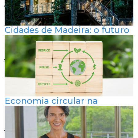
RESPONSABILIDADE SOCIAL
SUSTENTABILIDADE
Cidades de Madeira: o futuro
da construção urbana
Publicado em 2 de abril de 2024
ARQUITETURA E URBANISMO
INOVAÇÃO E TECNOLOGIA
SUSTENTABILIDADE
Economia circular na
construção civil
Publicado em 14 de fevereiro de 2024
ARQUITETURA E URBANISMO
INOVAÇÃO E TECNOLOGIA
SUSTENTABILIDADE