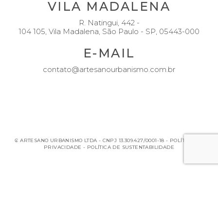
VILA MADALENA
R. Natingui, 442 -
104 105, Vila Madalena, São Paulo - SP, 05443-000
E-MAIL
contato@artesanourbanismo.com.br
₢ ARTESANO URBANISMO LTDA - CNPJ 13.309.427/0001-18 -
POLÍTICA DE
PRIVACIDADE
-
POLÍTICA DE SUSTENTABILIDADE