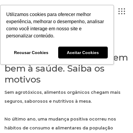
Utilizamos cookies para oferecer melhor
experiência, melhorar o desempenho, analisar
como você interage em nosso site e
CONTEÚDO
> SAÚDE E BEM-ESTAR
personalizar conteúdo.
FECHAR X
Recusar Cookies
Aceitar Cookies
Alimentos orgânicos fazem
A ARTESANO
bem à saúde. Saiba os
PROJETOS
motivos
INSTITUTO
Sem agrotóxicos, alimentos orgânicos chegam mais
CONTEÚDO
seguros, saborosos e nutritivos à mesa.
PORTAL DO CLIENTE
No último ano, uma mudança positiva ocorreu nos
CONTATO
hábitos de consumo e alimentares da população