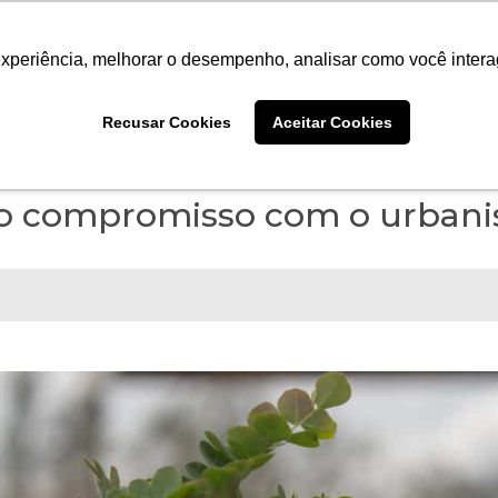
ANO
PROJETOS
INSTITUTO
CONTEÚDO
PO
experiência, melhorar o desempenho, analisar como você intera
Recusar Cookies
Aceitar Cookies
e o compromisso com o urban