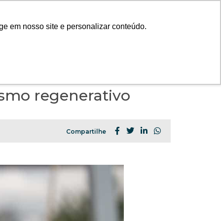
|
RTAL DO CLIENTE
CONTATO
ge em nosso site e personalizar conteúdo.
FECHAR X
ismo regenerativo
A ARTESANO
PROJETOS
Compartilhe
INSTITUTO
CONTEÚDO
PORTAL DO CLIENTE
CONTATO