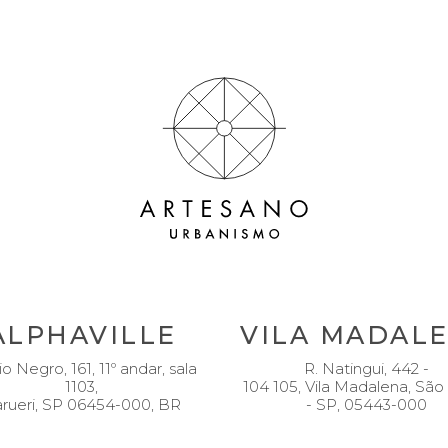
ALPHAVILLE
VILA MADAL
io Negro, 161, 11º andar, sala
R. Natingui, 442 -
1103,
104 105, Vila Madalena, São
rueri, SP 06454-000, BR
- SP, 05443-000