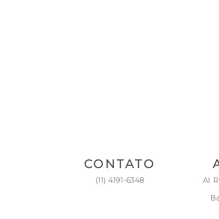
CONTATO
(11) 4191-6348
Al. R
Ba