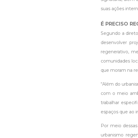
suas ações intern
É PRECISO R
Segundo a diretor
desenvolver pro
regenerativo, m
comunidades loca
que moram na re
“Além do urbanis
com o meio ambie
trabalhar espec
espaços que ao i
Por meio dessas
urbanismo regene