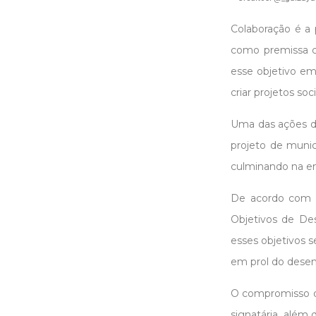
Colaboração é a
como premissa co
esse objetivo em
criar projetos s
Uma das ações do
projeto de munic
culminando na ent
De acordo com a 
Objetivos de De
esses objetivos 
em prol do desen
O compromisso da
signatária, além