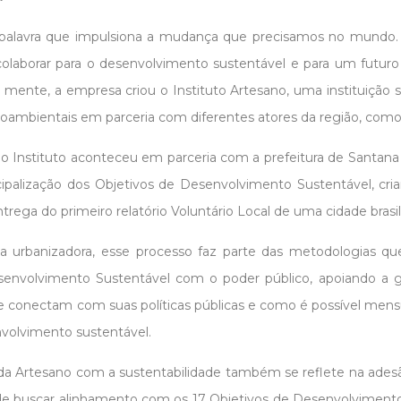
 palavra que impulsiona a mudança que precisamos no mundo. 
laborar para o desenvolvimento sustentável e para um futuro
 mente, a empresa criou o Instituto Artesano, uma instituição s
ocioambientais em parceria com diferentes atores da região, com
 Instituto aconteceu em parceria com a prefeitura de Santana 
ipalização dos Objetivos de Desenvolvimento Sustentável, cria
rega do primeiro relatório Voluntário Local de uma cidade brasi
urbanizadora, esse processo faz parte das metodologias que o
senvolvimento Sustentável com o poder público, apoiando 
se conectam com suas políticas públicas e como é possível mens
volvimento sustentável.
 Artesano com a sustentabilidade também se reflete na adesã
 de buscar alinhamento com os 17 Objetivos de Desenvolviment