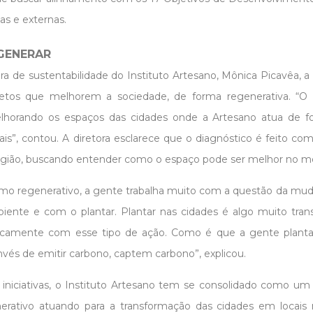
as e externas.
EGENERAR
a de sustentabilidade do Instituto Artesano, Mônica Picavêa, a i
jetos que melhorem a sociedade, de forma regenerativa. “O 
elhorando os espaços das cidades onde a Artesano atua de fo
is”, contou. A diretora esclarece que o diagnóstico é feito 
gião, buscando entender como o espaço pode ser melhor no m
mo regenerativo, a gente trabalha muito com a questão da muda
nte e com o plantar. Plantar nas cidades é algo muito transf
ificamente com esse tipo de ação. Como é que a gente planta
nvés de emitir carbono, captem carbono”, explicou.
 iniciativas, o Instituto Artesano tem se consolidado como 
rativo atuando para a transformação das cidades em locais m