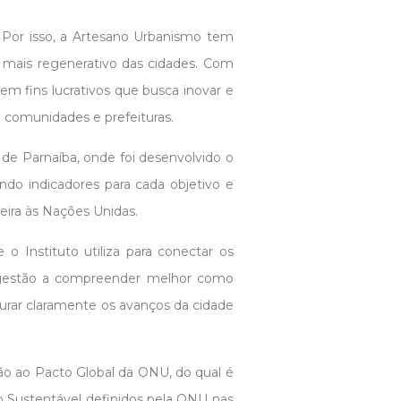
Por isso, a Artesano Urbanismo tem
 mais regenerativo das cidades. Com
em fins lucrativos que busca inovar e
o comunidades e prefeituras.
de Parnaíba, onde foi desenvolvido o
ndo indicadores para cada objetivo e
leira às Nações Unidas.
 Instituto utiliza para conectar os
a gestão a compreender melhor como
urar claramente os avanços da cidade
o ao Pacto Global da ONU, do qual é
o Sustentável definidos pela ONU nas