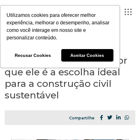
Utilizamos cookies para oferecer melhor
experiência, melhorar o desempenho, analisar
como você interage em nosso site e
CONTEÚDO
> ARQUITETURA E URBANISMO
personalizar conteúdo.
FECHAR X
Recusar Cookies
Aceitar Cookies
O que é o Aço Verde e por
A ARTESANO
que ele é a escolha ideal
PROJETOS
para a construção civil
INSTITUTO
sustentável
CONTEÚDO
PORTAL DO CLIENTE
Compartilhe
CONTATO