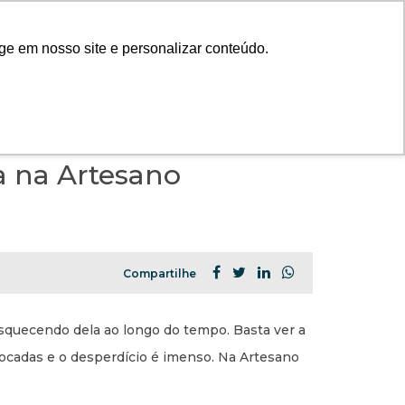
|
RTAL DO CLIENTE
CONTATO
ge em nosso site e personalizar conteúdo.
FECHAR X
da na Artesano
A ARTESANO
PROJETOS
INSTITUTO
Compartilhe
CONTEÚDO
esquecendo dela ao longo do tempo. Basta ver a
PORTAL DO CLIENTE
focadas e o desperdício é imenso. Na Artesano
CONTATO