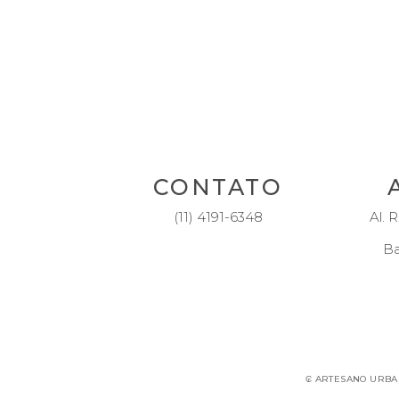
CONTATO
(11) 4191-6348
Al. R
Ba
₢ ARTESANO URBANI