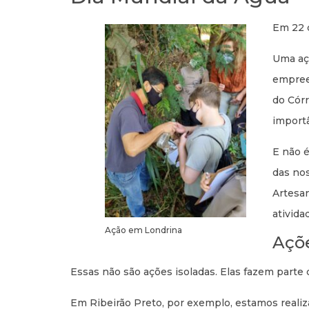
Em 22 
Uma aç
empreen
do Córr
importâ
E não 
das no
Artesan
ativida
Ação em Londrina
Açõe
Essas não são ações isoladas. Elas fazem parte 
Em Ribeirão Preto, por exemplo, estamos realiz