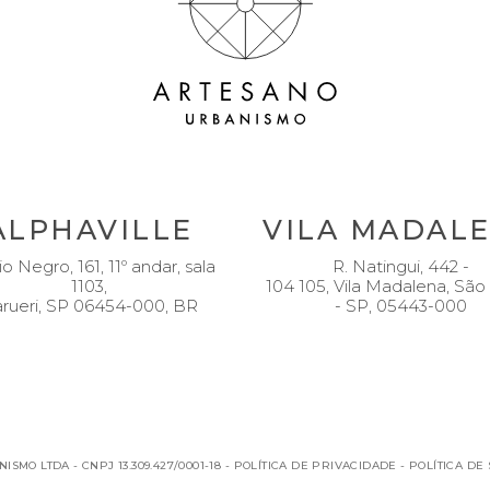
ALPHAVILLE
VILA MADAL
io Negro, 161, 11º andar, sala
R. Natingui, 442 -
1103,
104 105, Vila Madalena, São
rueri, SP 06454-000, BR
- SP, 05443-000
SMO LTDA - CNPJ 13.309.427/0001-18 -
POLÍTICA DE PRIVACIDADE
-
POLÍTICA DE