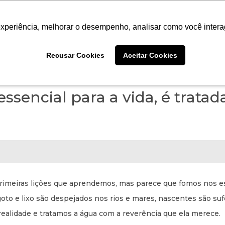
ANO
PROJETOS
INSTITUTO
CONTEÚDO
PO
experiência, melhorar o desempenho, analisar como você intera
Recusar Cookies
Aceitar Cookies
ssencial para a vida, é trata
 primeiras lições que aprendemos, mas parece que fomos nos 
goto e lixo são despejados nos rios e mares, nascentes são su
ealidade e tratamos a água com a reverência que ela merece.